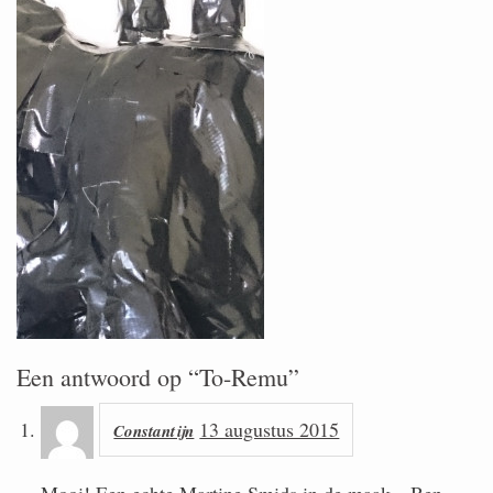
Een antwoord op “To-Remu”
13 augustus 2015
Constantijn
Mooi! Een echte Martine Smids in de maak…Ben